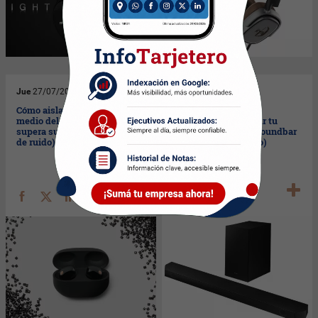
Jue
27/07/2023
Mar
18/07/2023
Cómo aislarte del mundo en
Si compraste algo de
medio del barullo (Sony
Samsung podés subir tu
supera su mejor cancelación
review y ganar una soundbar
de ruido)
(no lo digas, escribilo)