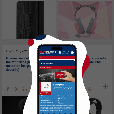
Lun
07/08/2023
Lun
31/07/2023
Nuevos auriculares de casco
Este es el camino del sonido
inalámbricos (ideales si te
(llegaron los auris de The
molestan los que van dentro
Mandalorian)
del oído)