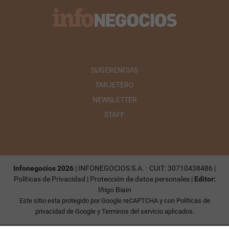
SUGERENCIAS
TARJETERO
NEWSLETTER
STAFF
Infonegocios 2026
| INFONEGOCIOS S.A. · CUIT: 30710438486 |
Políticas de Privacidad
|
Protección de datos personales
|
Editor:
Iñigo Biain
Este sitio esta protegido por Google reCAPTCHA y con
Políticas de
privacidad de Google
y
Terminos del servicio
aplicados.