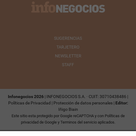
SUGERENCIAS
TARJETERO
NEWSLETTER
STAFF
Infonegocios 2026
| INFONEGOCIOS S.A. · CUIT: 30710438486 |
Políticas de Privacidad
|
Protección de datos personales
|
Editor:
Iñigo Biain
Este sitio esta protegido por Google reCAPTCHA y con
Políticas de
privacidad de Google
y
Terminos del servicio
aplicados.