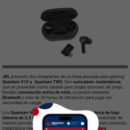
JBL
presentó dos integrantes de su línea pensada para gaming:
Quantum 910 y Quantum TWS
. Son
auriculares inalámbricos
,
que se presentan como ideales para largas sesiones de juego,
brindan
cancelación activa de ruido
, conexión mediante
Bluetooth
y más de 24 horas de utilización para jugar sin
necesidad de cargar.
Los
Quantum 910 cuentan con conexión inalámbrica de baja
latencia de 2,4 GHz
, lo que permite mantenerse conectado de
manera permanente en el juego y sin retrasos. Poseen conexión
inalámbrica mediante dos puntos:
dongle USB-C para