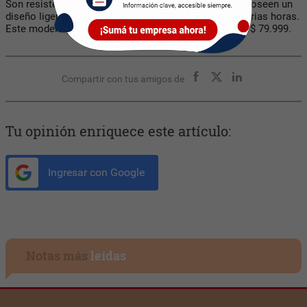
Son resistentes al agua
conforme a la norma IPX4
y poseen un
diseño ligero y cómodo para ser utilizados durante varias horas.
Este modelo ya tiene precio en el sitio oficial y es de $ 79.999.
Compartir con tus amigos de
Tu opinión enriquece este artículo:
Ingresar con Google
Notas más
leídas