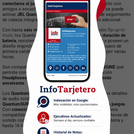
conectarse al juego
, y
Bluetooth
para estar en contacto con
amigos o escuchar música. Además, con el dongle se puede
activar
JBL QuantumSPATIAL 360
, la tecnología de seguimiento
de cabeza integrada que proporciona la precisión adicional.
Con hasta
seis micrófonos
con tecnología y función
flip-up-to-
mute
, los Quantum 910 brindan hasta
42 horas de duración de
batería
, resisten al agua conforme a la norma IPX4 y poseen un
diseño ergonómico de espumas viscoelásticas de cuero de
primera calidad que los hace cómodos para utilizar por varias
horas.
Son compatibles con la aplicación
JBL QuantumENGINE
que
permite controlar el sonido estéreo y con la aplicación
Headphones
que permite
ajustar el micrófono y sonido
envolvente
.
Los
Quantum TWS
prometen hasta los más pequeños detalles
de audio totalmente nítidos. Además poseen
QuantumSURROUND,
sonido envolvente espacial para juegos
.
Con
conexión de baja latencia
a 2,4 GHz para dispositivos
compatibles con el
dongle USB-C incluido
, brindan 24 horas de
sonido combinado (hasta 8 horas de duración de la batería y
hasta 16 horas en el estuche de carga).