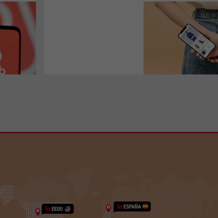
Se trata de una plataforma de
shopping virtual que ofrece
recomendaciones
personalizadas y promete una
experiencia de compra
eficiente, adaptada a las
necesidades del consumidor
actual. Reúne más de 100.000
productos de más de 400
marcas, incluyendo tanto
grandes marcas como
pequeñas marcas de alta
calidad y diseño.