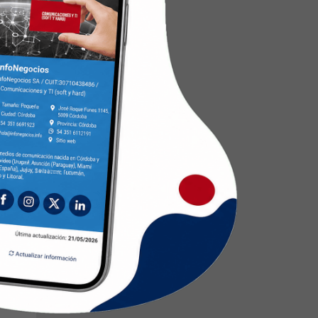
n
mar