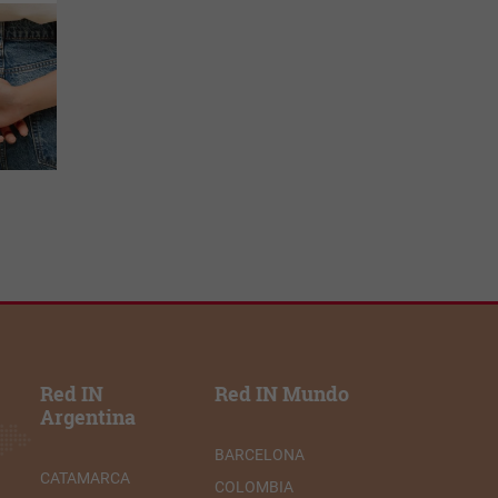
Red IN
Red IN Mundo
Argentina
BARCELONA
CATAMARCA
COLOMBIA