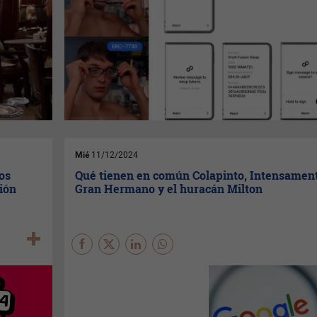
Mié
11/12/2024
os
Qué tienen en común Colapinto, Intensament
ión
Gran Hermano y el huracán Milton
Todos ellos estuvieron entre lo
más buscado en
Google
por
los argentinos durante 2024.