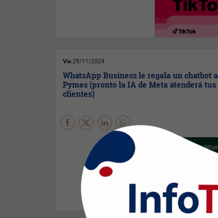
compras luego de ver
anuncios y publicaciones de la
red.
Vie
29/11/2024
WhatsApp Business le regala un chatbot a
Pymes (pronto la IA de Meta atenderá tus
clientes)
La IA de negocios en
WhatsApp
llega a Argentina
para pequeñas y medianas
empresas. Durante las
próximas semanas, las
empresas podrán activar una
IA para que responda a los
clientes en español, de modo