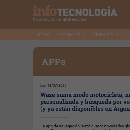
Un producto de
InfoNegocios
HOME
SECCIONES
CIUDADES
L
APPs
Lun
13/07/2026
Waze suma modo motocicleta, n
personalizada y búsqueda por v
(y ya están disponibles en Argen
La app de navegación lanzó cuatro novedades glo