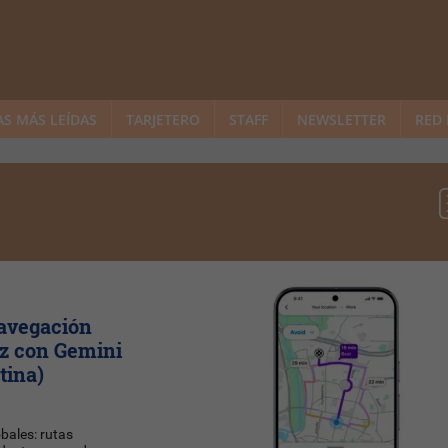
AS MÁS LEÍDAS
TARJETERO
STAFF
NEWSLETTER
RED 
avegación
oz con Gemini
tina)
bales: rutas