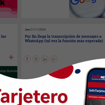
Pero hay más de acuerdo al
informe El año en búsquedas
que para esta época siempre
publica el buscador.
Jue
21/11/2024
 las
Por fin llega la transcripción de mensajes a
WhatsApp (tal vez la función más esperada)
Mark Zuckerberg
anunció que
empiezan a implementar
transcripciones de mensajes
de voz en
WhatsApp
: una
nueva función que te permitirá
leer los mensajes de voz. Esta
función te resultará útil
cuando estés de viaje o no te