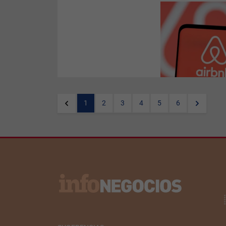
La plataforma de alojamiento
anunció más de 50 mejoras
para los huéspedes que hacen
que la app sea más
personalizada, incluidos los
destinos sugeridos, los filtros
de búsqueda sugeridos y
destacados personalizados en
alojamientos, todo en función
de viajes anteriores e historial
1
2
3
4
5
6
de búsqueda.