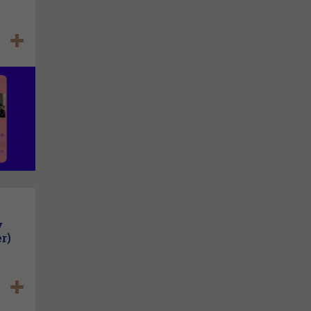
y
er)