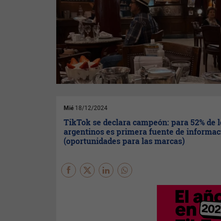
Mié
18/12/2024
TikTok se declara campeón: para 52% de l
argentinos es primera fuente de informac
(oportunidades para las marcas)
Así lo asegura la plataforma
en su balance de fin de año.
Además, un 61% de los
usuarios que han realizado