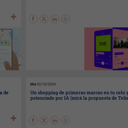
En marzo había lanzado la
funcionalidad de videos para
sus usuarios pagos en 11
países. Ahora extendió esta
posibilidad a 85 nuevos
mercados. Veremos los
resultados de una movida que
estará seguramente
condicionada por el
dispositivo que utilicen los
Mié
02/10/2024
usuarios para consumir
a de
Un shopping de primeras marcas en tu celu 
música.
potenciado por IA (mirá la propuesta de Teli