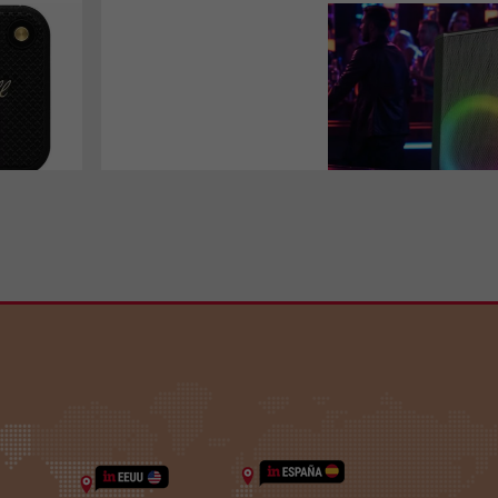
Malibu Max
, así se llama el
parlante que acaban de
presentar en el país y que
muestra interesantes
características. Para tenerlo
en cuenta con vistas a las
reuniones de fin de año. Viene
con Bluetooth 5.0 y función
TWS que permite emparejar 2
parlantes del mismo modelo,
además de conexión auxiliar
RCA de entrada, salida y
micrófono de 6,35 mm.