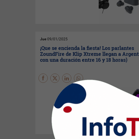
videos, atender llamadas o
simplemente disfrutar de la
música. Dónde se puede
conseguir y a qué precio.
Jue
09/01/2025
¡Que se encienda la fiesta! Los parlantes
ZoundFire de Klip Xtreme llegan a Argent
con una duración entre 16 y 18 horas)
Klip Xtreme
presenta sus
nuevos parlantes
ZoundFire
y
ZoundFire
Pro
, con luces LED
de llamas multicolores y
tecnología de audio avanzada,
perfectos para ambientar
cualquier momento con
música.