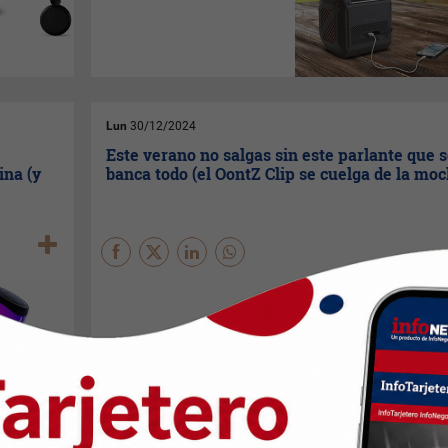
Lun
30/12/2024
Este verano no salgas sin este parlante que 
ina (y
banca todo (el OontZ Clip se cuelga de la moc
Soporta caídas al agua,
tormentas de polvo, 12 horas
de reproducción y viene listo
para colgar e ir escuchando
música en las travesías de
verano.