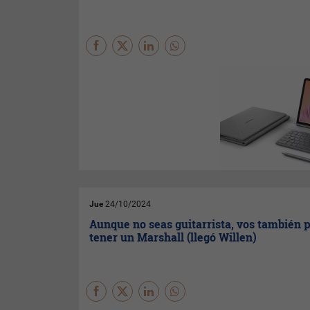
El estéreo es cosa del pasado,
la que va ahora es el
Dolby
Atmos
, pero necesita de
varios parlantes. La Tab Plus
muestra el camino con ocho
provistos por
JBL
.
Jue
24/10/2024
Aunque no seas guitarrista, vos también 
tener un Marshall (llegó Willen)