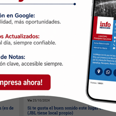
Mar
12/11/2024
o
Sony trajo al país dos pequeñas bestias del
sonido (uno para el living, otro para la pile)
Se trata de los parlantes
Ult
Tower 10
y
Ult Field 1
que
llegan a la Argentina con la
promesa de transformar
cualquier espacio en una
fiesta con un sonido potente,
bajos profundos y
funcionalidad para utilizar en
cualquier lugar.
Vie
25/10/2024
h (es de
Si te gusta el buen sonido este lugar es tu Di
(JBL tiene local propio)