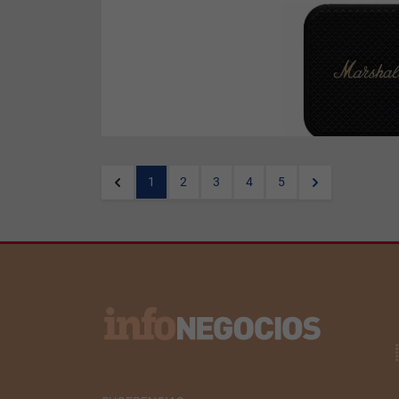
La famosa marca de equipos
para músicos también tiene
su propia línea de audio para
consumo personal. El
distribuidor local Delta
anunció la llegada del parlante
Bluetooth Willen, con más de
15 horas de reproducción y
Clasificación IP67 que lo hace
resistente al polvo y humedad.
1
2
3
4
5