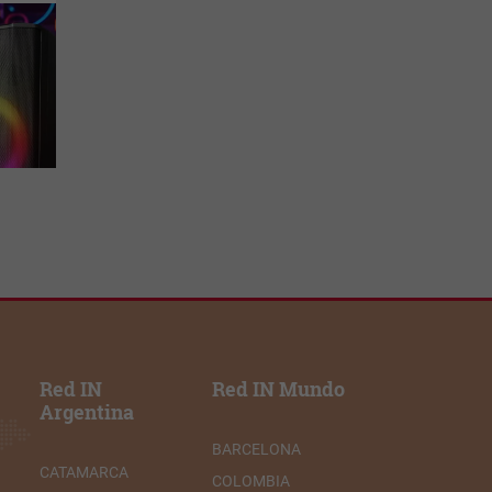
Red IN
Red IN Mundo
Argentina
BARCELONA
CATAMARCA
COLOMBIA