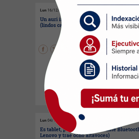
Lun
16/12/2024
Un auri inalámbrico para aislarte del ruid
(lindos cascos de Skullcandy)
Los Riff2 acaban de llegar al
país e incluyen características
atractivas como Bluetooth 5.2
y una tecnología que te
permite ubicarlos en caso de
extravío.
Lun
04/11/2024
Es tablet, pero también parlante Bluetoot
Lenovo y trae ocho altavoces)