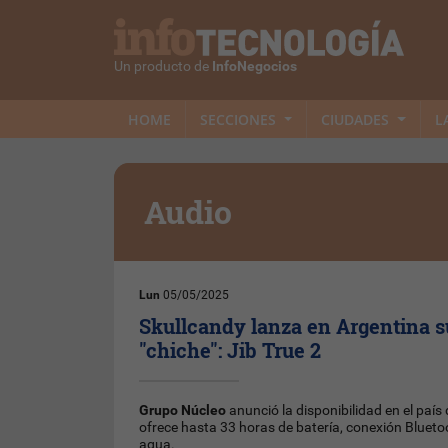
Un producto de
InfoNegocios
HOME
SECCIONES
CIUDADES
L
Audio
Lun
05/05/2025
Skullcandy lanza en Argentina 
"chiche": Jib True 2
Grupo Núcleo
anunció la disponibilidad en el país 
ofrece hasta 33 horas de batería, conexión Bluetoo
agua.