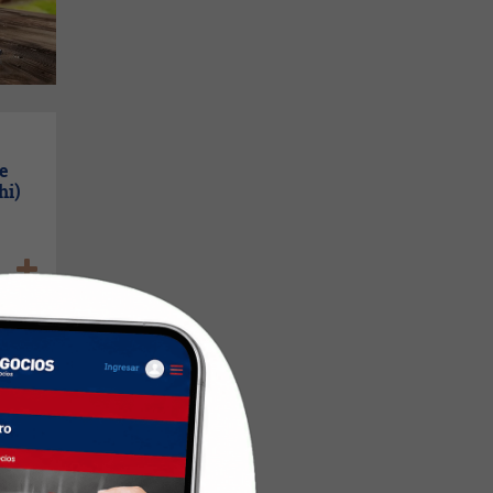
se
hi)