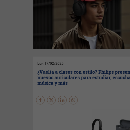
Lun
17/02/2025
¿Vuelta a clases con estilo? Philips prese
nuevos auriculares para estudiar, escuch
música y más
Philips
presenta tres opciones
para acompañar el regreso a
la rutina, con modelos
diseñados para estudiar, ver