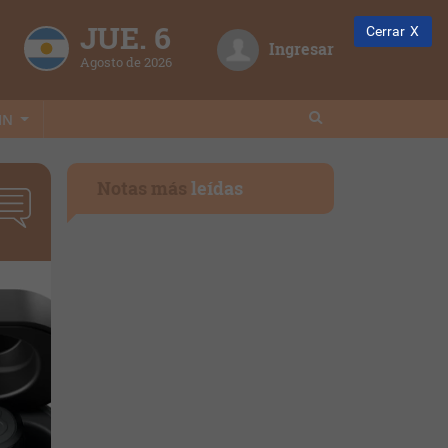
JUE. 6
Cerrar
Ingresar
Agosto de 2026
IN
Notas más
leídas