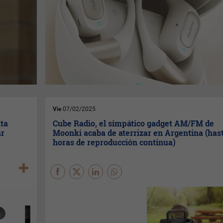
Vie
07/02/2025
nta
Cube Radio, el simpático gadget AM/FM de
ar
Moonki acaba de aterrizar en Argentina (hast
horas de reproducción continua)
Moonki
ha anunciado el
lanzamiento de su nuevo
dispositivo
Cube Radio
en el
mercado argentino.