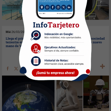
Mié
26/03/2025
Mar
25/03/2025
Llega el primer servicio 5G no
NVIDIA presenta en sociedad
terrestre en Argentina (de la
a Isaac GR00T N1 (su nuevo
mano de Viasat y Myriota)
robot humanoide)