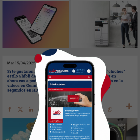
Mar
15/04/2025
Lun
31/03/2025
Si te gustaron las imágenes al
Los tres nuevos "chiches"
estilo Ghibli de ChatGPT,
que Positivo lanza en
ahora vas a poder hacer
Argentina (con foco en la
videos en Gemini y Whisk (8
domótica y el IoT)
segundos en HD)