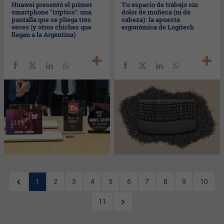
Huawei presentó el primer
Tu espacio de trabajo sin
smartphone "tríptico": una
dolor de muñeca (ni de
pantalla que se pliega tres
cabeza): la apuesta
veces (y otros chiches que
ergonómica de Logitech
llegan a la Argentina)
1
2
3
4
5
6
7
8
9
10
11