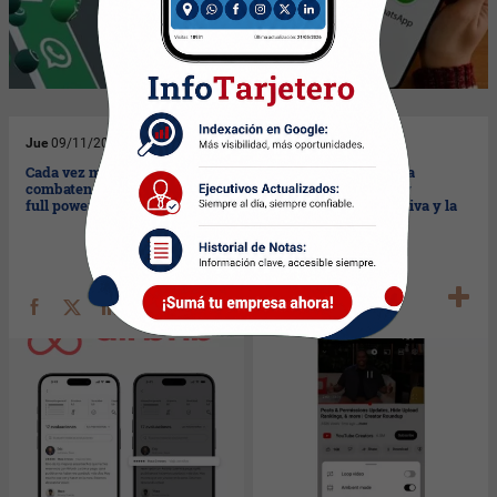
Jue
09/11/2023
Mié
01/11/2023
Cada vez más ciudades la
YouTube mejora para
combaten pero Airbnb sigue
competir con Spotify
full power (mejora su app)
(actualiza su app nativa y la
de música)