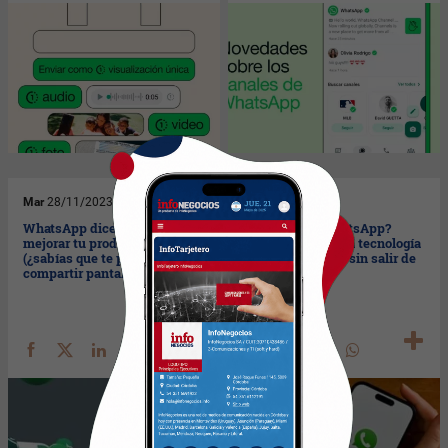
Mar
28/11/2023
Mié
22/11/2023
WhatsApp dice que puede
¿Vendés por WhatsApp?
mejorar tu productividad
Infobip ofrece una tecnología
(¿sabías que te permite
para hacer pagos sin salir de
compartir pantalla?)
la app