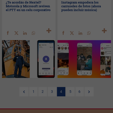
¿Te acordás de Nextel?
Instagram empodera los
Motorola y Microsoft reviven
carruseles de fotos (ahora
el PTT en un celu corporativo
pueden incluir música)
1
2
3
4
5
6