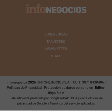
SUGERENCIAS
TARJETERO
NEWSLETTER
STAFF
Infonegocios 2026
| INFONEGOCIOS S.A. · CUIT: 30710438486 |
Políticas de Privacidad
|
Protección de datos personales
|
Editor:
Iñigo Biain
Este sitio esta protegido por Google reCAPTCHA y con
Políticas de
privacidad de Google
y
Terminos del servicio
aplicados.