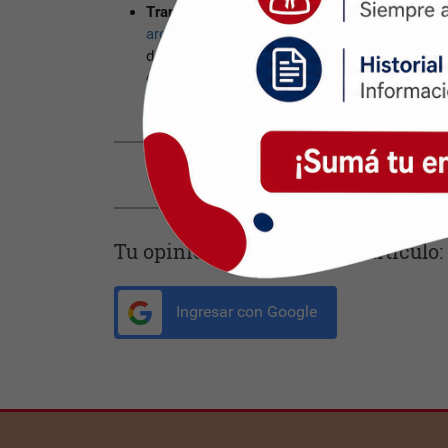
Transferencia de documentos eficiente
:
What
archivos de hasta 2GB
, simplificando la cola
documentos pesados. Esta funcionalidad facili
colaborativo, asegurando la entrega oportu
formatos.
Compartir con tus amigos de
Tu opinión enriquece este artículo:
Ingresar con Google