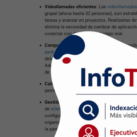
Videollamadas eficientes
:
Las
videollamadas
grupal (ahora hasta 32 personas), son estrat
tareas y avanzar en proyectos. Realizarlas 
elimina la necesidad de cambiar de aplicació
conectar con el equipo en tiempo real.
Compartir pantalla de forma segura
:
La posib
pantalla
permite mostrar presentaciones, revi
detalles de documentos, facilitando la colab
Además, el cifrado de extremo a extremo de
de las interacciones y documentos comparti
Calidad visual impresionante
:
La reciente
fun
permite compartir fotografías y videos sin 
Gestión de notificaciones y archivado de cha
de
silenciar notificaciones
en chats individua
configurar la duración del silencio. Asimismo,
organiza conversaciones en una carpeta sepa
la pantalla principal y facilitando una mejor 