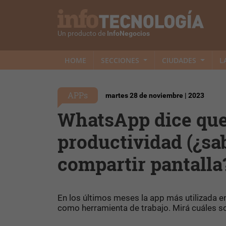
Un producto de
InfoNegocios
HOME
SECCIONES
CIUDADES
L
APPs
martes 28 de noviembre | 2023
WhatsApp dice que
productividad (¿sa
compartir pantalla
En los últimos meses la app más utilizada 
como herramienta de trabajo. Mirá cuáles s