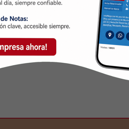
sApp
ahora permite el
envío de
boración y la transferencia de
ta el flujo de trabajo
na de documentos en diversos