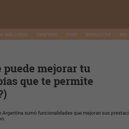
AS MÁS LEÍDAS
TARJETERO
STAFF
NEWSLETTER
RED 
 puede mejorar tu
bías que te permite
?)
en Argentina sumó funcionalidades que mejoran sus prestac
on.