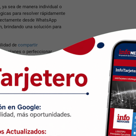
, ya sea de manera individual o
égicas para resolver rápidamente
directamente desde WhatsApp
n, brindando una solución para
ilidad de
compartir
sar planes o perfeccionar
oración sin complicaciones.
WhatsApp
garantiza la seguridad
dos.
ción de alta definición
(HD)
comprometer su calidad.
ts
:
WhatsApp
ofrece la opción
les o grupales, permitiendo
 la función de "
archivar chat
"
rada, evitando notificaciones en
organización.