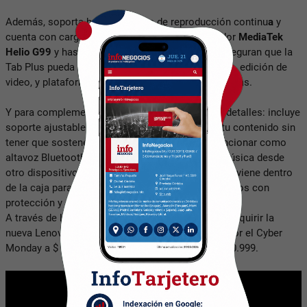
Además, soporta hasta 38 horas de reproducción continu
a
y
cuenta con carga rápida.
Asimismo, el procesador
MediaTek
Helio G99
y hasta
256 GB de almacenamiento
aseguran que la
Tab Plus pueda manejar todas tus apps de música, edición de
video, y plataformas de redes sociales sin problemas.
Y para complementar,
Lenovo
está en todos los detalles: incluye
soporte ajustable para que puedas disfrutar de tu contenido sin
tener que sostener la tablet, y también puede funcionar como
altavoz Bluetooth cuando quieras compartir tu música desde
otro dispositivo. La funda Lenovo Tab Plus Sleeve viene dentro
de la caja para que lleves tu DJ portátil a todos lados con
protección y elegancia.
A través de la
página oficial de Lenovo
se puede adquirir
la
nueva Lenovo Tab Plus a un precio promocional por el Cyber
Monday a $ 637.999. Su precio de lista es de $ 850.999.