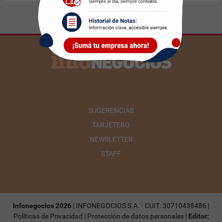
SUGERENCIAS
TARJETERO
NEWSLETTER
STAFF
Infonegocios 2026
| INFONEGOCIOS S.A. · CUIT: 30710438486 |
Políticas de Privacidad
|
Protección de datos personales
|
Editor: