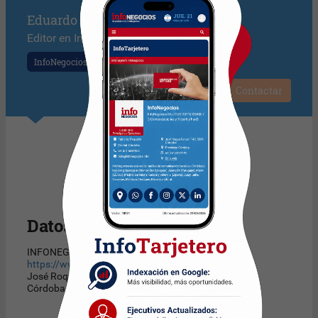
Eduardo Aguirre
Editor en InfoTecnología
InfoNegocios
Contactar
Datos de la empresa
INFONEGOCIOS S.A.
https://www.infonegocios.info
José Roque Funes 1145
Córdoba