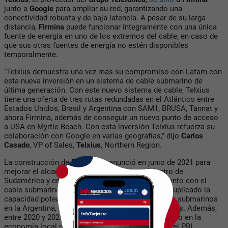
junto a
Google
para ampliar su red, garantizando una
conectividad robusta y de baja latencia. A pesar de su larga
distancia,
Firmina
puede funcionar íntegramente con una única
fuente de energía en uno de los extremos del cable, en caso de
que sus otras fuentes de energía no estén disponibles
temporalmente.
“Telxius demuestra una vez más su compromiso con Latam con
esta nueva inversión en un sistema de cable submarino de
última generación. Con este nuevo sistema de cable, Telxius
tiene una oferta de tres rutas redundadas en el Atlántico entre
Estados Unidos, Brasil y Argentina con SAM1, BRUSA, Tannat y
ahora Firmina, además de conseguir un nuevo punto de acceso
a USA en Myrtle Beach. Con esta inversión Telxius refuerza su
colaboración con Google en varias geografías,”
dijo
Carlos
Casado
, VP of Sales,
Telxius
, Northern Region.
La construcción de
Firmina
se anunció en junio de 2021 para
mejorar el alcance y la resiliencia de la red dentro de
Sudamérica y entre Sudamérica-Norteamérica. Junto con el
cable submarino Tannat,
Firmina
habrá más que duplicado la
capacidad potencialmente accesible de los cables submarinos
en la Argentina
, mejorando la conectividad en el país. Además,
entre 2020 y 2027, ambos cables tendrán un
impacto en la
economía local de 23.700 millones de dólares en el PBI
.