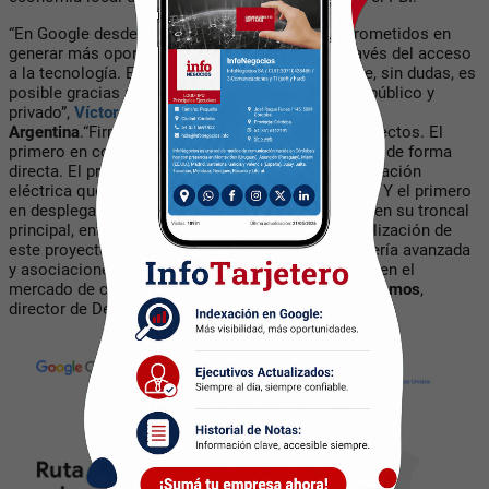
“En Google desde hace 17 años estamos comprometidos en
generar más oportunidades en nuestro país a través del acceso
a la tecnología. Estoy orgulloso de este logro que, sin dudas, es
posible gracias a la contribución de los sectores público y
privado”
,
Víctor Valle
,
director General de
Google
Argentina
.
“Firmina es el primer cable en varios aspectos. El
primero en conectar Argentina con Estados Unidos de forma
directa. El primero en utilizar tecnología de alimentación
eléctrica que le permite cubrir mayores distancias. Y el primero
en desplegar un gran número de pares de fibra: 12 en su troncal
principal, entre América del Sur y del Norte. La realización de
este proyecto fue posible gracias al uso de ingeniería avanzada
y asociaciones estratégicas con empresas líderes en el
mercado de cables submarinos”, explicó
Cristian Ramos
,
director de Desarrollo de Infraestructura de
Google
.