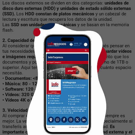
Los discos externos se dividen en dos categorías:
unidades de
disco duro externas (HDD) y unidades de estado sólido externas
(SSD).
Los
HDD constan de platos mecánicos
y un cabezal de
lectura y escritura que recupera los datos de la unidad.
Las
SSD son unidades no mecánicas
y se basan en la memoria
flash.
2. Capacidad de almacenamiento
Al considerar qué disco duro externo comprar, debés pensar en
tus necesidades de almacenamiento. En general,
guardar vídeos
e imágenes requerirá más espacio
de almacenamiento que los
documentos y podés necesitar un disco duro externo de 1TB o
superior. Aquí tenés una guía general para saber cuánto espacio
necesitás.
•
Documentos: <80 GB
• Música: 80 - 120 GB
• Software: 120 - 320 GB
• Vídeos: 320 GB - 1 TB
• Vídeos 4K o HD: más de 1 - 2 TB
3. Velocidad de transferencia y tipo de conexión
Al comprar un disco duro externo, más grande no siempre es
mejor. La velocidad de transferencia es crucial, especialmente si
transferís archivos de un lado a otro con regularidad.
Es
importante considerar cómo se conectarán la unidad externa y el