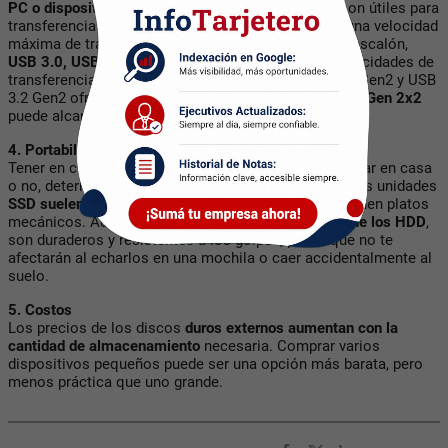
PC o dispositivo móvil.
Los dispositivos
USB 2.0
son útiles para
transferencias pequeñas e irregulares, pero tienen una velocidad
máxima de transferencia de 480 Mbps. El siguiente escalón,
USB 3.0, USB 3.1 Gen1 o USB 3.2 Gen1
ofrecen velocidades de
transferencia de unos
5 Gbps
, mientras que USB 3.1 Gen2 y USB
3.2 Gen2 ofrecen
10Gbps
. Por si fuera poco,
USB 3.2 Gen 2x2
puede alcanzar hasta
20 Gbps
.
4. Portabilidad
Tener en cuenta si el disco duro externo se va a quedar en casa
o no, determinará qué tipo de dispositivo comprar. Las unidades
SSD suelen ser la opción más pequeña
, ya que no tienen platos
mecánicos. Además
tienden a ser menos frágiles que los HDD
,
son duraderos y resistentes a los golpes, por lo que no te
afectarán al echarlos en una mochila o caer accidentalmente al
suelo.
5. Costos
Los precios de los discos
duros externos aumentan con la
cantidad de almacenamiento
necesaria. Comprar varios
dispositivos pequeños puede ser una opción más barata, pero
menos práctica que uno grande.