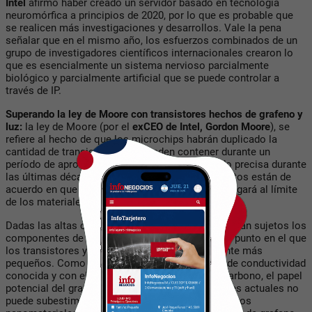
Intel
afirmó haber creado un servidor basado en tecnología
neuromórfica a principios de 2020, por lo que es probable que
se realicen más investigaciones y desarrollos. Vale la pena
señalar que en el mismo año, los esfuerzos combinados de un
grupo de investigadores científicos internacionales crearon lo
que es esencialmente un sistema nervioso parcialmente
biológico y parcialmente artificial que se puede controlar a
través de IP.
Superando la ley de Moore con transistores hechos de grafeno y
luz:
la ley de Moore (por el
exCEO de Intel, Gordon Moore
), se
refiere al hecho de que los microchips habrán duplicado la
cantidad de transistores que pueden contener durante un
período de aproximadamente dos años y ha sido precisa durante
las últimas décadas. Sin embargo, muchos expertos están de
acuerdo en que en esta década probablemente llegará al límite
de los materiales convencionales.
Dadas las altas condiciones de calor a las que están sujetos los
componentes de la computadora, se llegará a un punto en el que
los transistores ya no podrán hacerse físicamente más
pequeños. Como el material con la mayor tasa de conductividad
conocida y con el grosor de un solo átomo de carbono, el papel
potencial del grafeno para superar las limitaciones actuales no
puede subestimarse. Cuando se combinan con otros