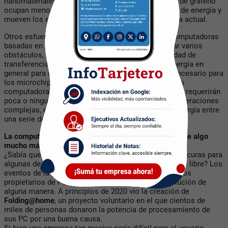
nanomateriales como el borofeno, los transistores de grafeno
ocupan menos espacio, requieren menos consumo de energía y
mueven los electrones más rápido que la tecnología actual.
Otros esfuerzos dignos de mención incluyen las computadoras
basadas en luz, que potencialmente pueden superar varios
obstáculos, incluidas las limitaciones en la velocidad de
transferencia de datos, requieren mucha menos energía en
general para usar, reducen la cantidad de espacio necesario para
los microchips. También vale la pena señalar que las
computadoras que dependen de la luz para funcionar requerirán
poca o ninguna electricidad adicional para realizar operaciones
complejas, como la lógica de paso para transferir energía entre
una serie de circuitos integrados.
La computación distribuida hará que tu PC sea parte de algo
mucho más grande:
¿Sabía que tu PC personal podría estar desarrollando curas para
algunas de las enfermedades del mundo en su tiempo libre? Los
eventos de la pandemia de
Covid-19
dejaron a muchos
propietarios de PC que querían contribuir a una solución de
alguna manera. A principios de 2020 vio la creación de
Folding@home
, un proyecto voluntario en el que cientos de
miles de personas donaron la potencia de procesamiento de
sus PC por una buena causa.
Si bien una empresa tan masiva sería difícil para el usuario