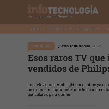
Un producto de
InfoNegocios
HOME
SECCIONES
CIUDADES
L
Pantallas
jueves 16 de febrero | 2023
Esos raros TV que 
vendidos de Philip
Los televisores Ambilight concentran ya casi 
un elemento importante para los consumido
auriculares para dormir.