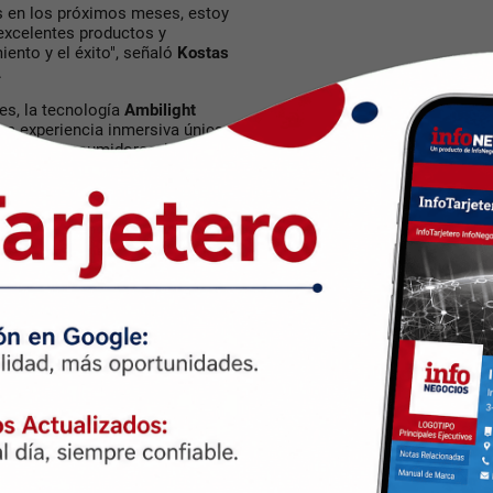
s en los próximos meses, estoy
 excelentes productos y
ento y el éxito", señaló
Kostas
.
es, la tecnología
Ambilight
una experiencia inmersiva única y
 en los consumidores, lo que
onsideran, a menudo, un
ás de contar con
paneles Oled
ndan la sensación de ampliar la
 crecimiento del 12% en
2% en las ventas de auriculares
al segmento de deportes
en 2022, con los auriculares de
s, que se combinaron para
marca en un nuevo segmento del
culares
Philips Sleep
, diseñados
okoon
. Prometen brindar una
dormir, al ayudarlos a conciliar