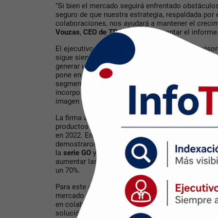
"Si bien el mercado seguirá enfrentado obstáculo
seguro de que nuestra estrategia, respaldada por
colaboraciones, nos ayudará a mantener el crecimi
Vouzas
,
CEO de TP Vision
, al presentar el informe
El ejecutivo reveló que en el mercado de televisor
sigue siendo el factor diferenciador, "por brindar 
generar una respuesta excepcionalmente positiva
pone en evidencia por qué estos televisores se c
segmento por sí solos". Esta familia de TV adem
incorporan luces led en su parte posterior que bri
imagen en la pared.
La firma anunció además que logró un interesante
productos de audio, que incluyó un aumento del 2
en 2022. En este rubro los esfuerzos destinados 
demostraron ser un éxito entre los consumidores 
la
serie GO
y los parlantes inalámbricos portátile
aumentar las ventas en más de
un 70%.
Para este año anunciaron la participación de la 
mercado con el lanzamiento de los primeros auri
en colaboración con los científicos del sueño de
K
solución efectiva a quienes sufren problemas para 