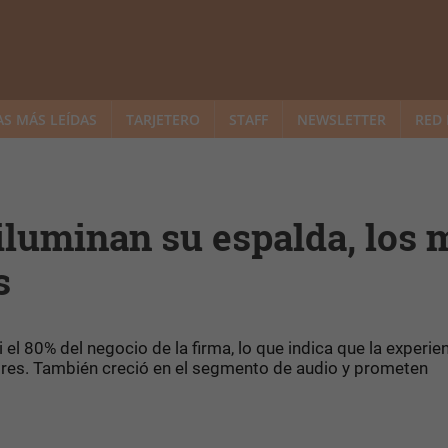
AS MÁS LEÍDAS
TARJETERO
STAFF
NEWSLETTER
RED 
iluminan su espalda, los 
s
el 80% del negocio de la firma, lo que indica que la experie
res. También creció en el segmento de audio y prometen