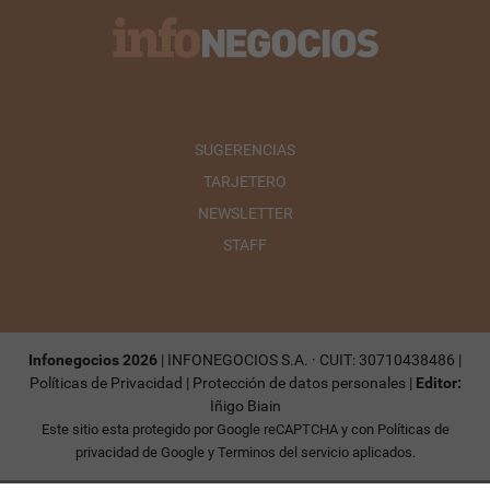
SUGERENCIAS
TARJETERO
NEWSLETTER
STAFF
Infonegocios 2026
| INFONEGOCIOS S.A. · CUIT: 30710438486 |
Políticas de Privacidad
|
Protección de datos personales
|
Editor:
Iñigo Biain
Este sitio esta protegido por Google reCAPTCHA y con
Políticas de
privacidad de Google
y
Terminos del servicio
aplicados.