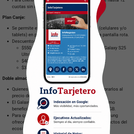
Para clientes de otros bancos, Samsung ofrece hasta 12
cuotas sin interés.
Plan Canje:
Se permite entregar hasta dos dispositivos (celulares y/o
tablets) en parte de pago, incluso si tienen la pantalla rota.
Descuentos garantizados:
$550.000 de reintegro para la compra del Galaxy S25
Ultra.
$400.000 de reintegro para el Galaxy S25+.
$350.000 de reintegro para el Galaxy S25.
Doble almacenamiento gratis o Galaxy eVoucher:
Quienes elijan modelos de 512GB podrán comprarlos al
precio de los de 256GB.
El Galaxy S25 Ultra de 1TB también goza del mismo
beneficio, pagando el precio de la versión de 512GB.
Para quienes opten por modelos de 256GB, Samsung
ofrece un eVoucher de hasta $250.000 para productos del
ecosistema Galaxy.