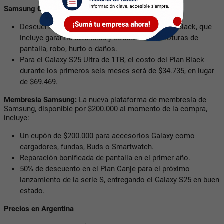
Samsung Care+:
Descuento del 50% durante 6 meses en el Plan Black, que
incluye garantía extendida y cobertura ante roturas de
pantalla, robo, hurto o daños.
Para el Galaxy S25 Ultra de 1TB, el costo del Plan Black
durante los primeros seis meses será de $34.735, en lugar
de $69.469.
Membresía Samsung:
La nueva plataforma de membresía de
Samsung, disponible por $200.000 al momento de la compra,
incluye:
Un cupón de $200.000 para accesorios Galaxy como
cargadores, fundas, Buds o Smartwatch.
Reparación bonificada de pantalla en el primer año.
50% de descuento en el Plan Canje para el próximo
lanzamiento de la serie S, entregando el Galaxy S25 en buen
estado.
Precios en Argentina