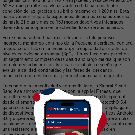
pulgadas
, con resolución 192 x 490 píxeles y tasa de refresco de
60 Hz, que permite una visualización nítida bajo cualquier
condición de luz, gracias a su brillo máximo de
1.200 nits
. Esta
nueva versión mejora la experiencia de uso con una
autonomía
de hasta 21 días
y más de
150 modos deportivos
integrados,
diseñados para optimizar la actividad física de sus usuarios.
Entre sus características más relevantes, el dispositivo
incorpora
monitoreo continuo de la frecuencia cardíaca
, con una
mejora de un
16% en su precisión
, y la capacidad de medir los
niveles de oxígeno en sangre (
SpO₂
). Estas funciones permiten
un seguimiento completo de la salud a lo largo del día, que son
complementadas con un sistema de
análisis de sueño
que
evalúa la calidad, continuidad y las fases del descanso,
brindando recomendaciones personalizadas para mejorarlo.
En cuanto a la conectividad y compatibilidad, la Xiaomi Smart
Band 9 se sincroniza fácilmente con la app
Mi Fitness
, que
permite gestionar y monitorear el rendimiento en tiempo real
desde el smartphone. Gracias a su tecnología
Bluetooth® 5.4
,
garantiza una conexión estable y eficiente con una amplia gama
de dispositivos. Es compatible con sistemas operativos
Android
8.0 y superiores
, así como
iOS 12.0 y superiores
, lo que amplía
su alcance a una gran cantidad de usuarios. Además, cuenta con
una
resistencia al agua de 5ATM
, permitiendo su uso en
actividades acuáticas sin preocupaciones.