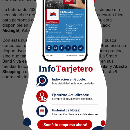
La
batería de 233 mAh
ofrece hasta
tres semanas de uso
sin
necesidad de recarga, lo que lo convierte en un accesorio ideal
para personas con estilos de vida activos. Además, está
disponible en una amplia gama de colores, como
Black
Midnight, Artic Blue, Mystic Rose
y
Glacier Silver
.
Con esta nueva incorporación a su catálogo,
Xiaomi
busca
consolidar su presencia en el mercado en el país, ofreciendo un
dispositivo que no solo monitorea la salud de manera precisa,
sino que también mejora la experiencia deportiva. La
Smart
Band 9
ya está disponible en
xiaomistore.com.ar
y en sus
tiendas físicas ubicadas en
Unicenter
,
Palmas del Pilar
y
Abasto
Shopping
a un precio de lanzamiento de
$ 89.999
y hasta 9
cuotas sin interés hasta el 30 de septiembre.