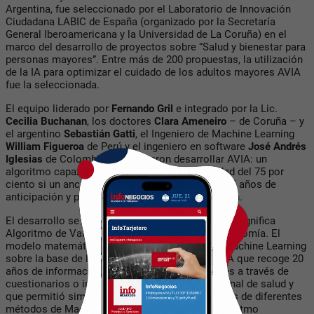
Argentina
, fue seleccionado por el Laboratorio de Innovación
Ciudadana LABIC de España (organizado por la Secretaría
General Iberoamericana y la Universidad de La Coruña) en el
marco del desarrollo de proyectos sobre “Salud y bienestar para
personas mayores”.
Entre más de 200 propuestas, la utilización
de la IA para optimizar el cuidado de los adultos mayores AVIA
fue la seleccionada.
El equipo liderado por
Fernando Gril
e integrado por la Lic.
Cecilia Buchanan
, los doctores
Clara Ameneiro
– de Coruña – y
el argentino
Sebastián Gatti
, el Ingeniero de Machine Learning
William Figueroa
de Perú y el ingeniero en software
José Andrés
Iglesias
de Colombia, consiguieron desarrollar
AVIA: un
algoritmo capaz de predecir con una sensibilidad del 75 por
ciento si un anciano va a perder autonomía con 4 años de
anticipación y por lo tanto actuar en la prevención.
El desarrollo se llama
AVIA
– del latín Abuela– y significa
Algoritmo de Validación de Independencia y Autonomía.
El
modelo matemático fue desarrollado con IA y Machine Learning
sobre la base de la base de datos británica ELSA que recoge 20
años de información seriada de adultos mayores
a través de
cuestionarios o información recogida por personal de salud y
que permitió simular evoluciones futuras a través de diferentes
métodos de Machine Learning y elaborar un algoritmo