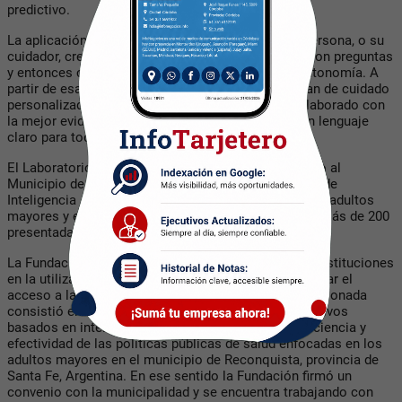
predictivo.
La aplicación funciona de la siguiente manera: la persona, o su
cuidador, crea un usuario, completa un formulario con preguntas
y entonces calcula una predicción de pérdida de autonomía. A
partir de esa predicción, la aplicación diseña un plan de cuidado
personalizado sobre la base de las respuestas y elaborado con
la mejor evidencia científica disponible pero con un lenguaje
claro para toda la población.
El Laboratorio de la Fundación viene trabajando junto al
Municipio de Reconquista, Santa Fe en la utilización de
Inteligencia Artificial para optimizar el cuidado de los adultos
mayores
y está fue la propuesta seleccionada entre más de 200
presentadas.
La Fundación Cuidados de Salud trabaja con varias instituciones
en la utilización de Inteligencia Artificial para garantizar el
acceso a la salud.
La propuesta originalmente seleccionada
consistió en desarrollar y desplegar modelos predictivos
basados en inteligencia artificial para mejorar la eficiencia y
efectividad de las políticas públicas de salud enfocadas en los
adultos mayores en el municipio de Reconquista, provincia de
Santa Fe, Argentina. En ese sentido la Fundación firmó un
convenio con la municipalidad y se encuentra trabajando con