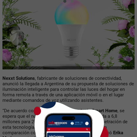
Nexxt Solutions
, fabricante de soluciones de conectividad,
anunció la llegada a Argentina de su propuesta de soluciones de
iluminación inteligente para controlar las luces del hogar en
forma remota a través de una aplicación móvil o en el lugar
mediante comandos de voz utilizando asistentes.
“De acuerdo con
Statista
, en el mercado de
Smart Home
, se
espera que el número de hogares activos ascienda a 6,8
millones para 2027 en Argentina, por lo que la penetración de
esta tecnología en los hogares llegaría al 41,7%, en
comparación con el 15% alcanzado en 2022", destacó
Erika