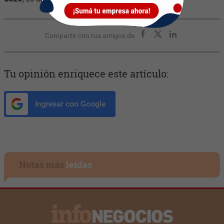
Compartir con tus amigos de
Tu opinión enriquece este artículo:
Ingresar con Google
Notas más
leídas