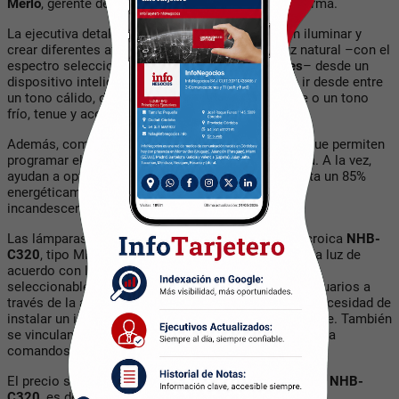
Merlo
, gerente de territorio para el Cono Sur de la firma.
La ejecutiva detalló que estas lámparas permiten iluminar y
crear diferentes atmósferas con patrones de luz natural –con el
espectro seleccionable de
16 millones de colores
– desde un
dispositivo inteligente, con opciones que pueden ir desde entre
un tono cálido, diurno y vibrante para concentrarse o un tono
frío, tenue y acogedor para relajarse.
Además, complementan la seguridad del hogar ya que permiten
programar el encendido y apagado en forma remota. A la vez,
ayudan a optimizar el uso de la energía por ser hasta un 85%
energéticamente más eficientes que las lámparas
incandescentes tradicionales.
Las lámparas multicolor
NHB-C120
, tipo A19, y dicroica
NHB-
C320
, tipo MR16 permiten regular la intensidad de la luz de
acuerdo con la actividad que se realice, con escenas
seleccionables conforme a las preferenciasde los usuarios a
través de la aplicación
Nexxt Solutions Home
y sin necesidad de
instalar un interruptor con atenuador de brillo regulable. También
se vinculan con asistentes hogareños para responder a
comandos de voz.
El precio sugerido de la lámpara wifi dicroica, modelo
NHB-
C320
, es de $3.800 pesos.