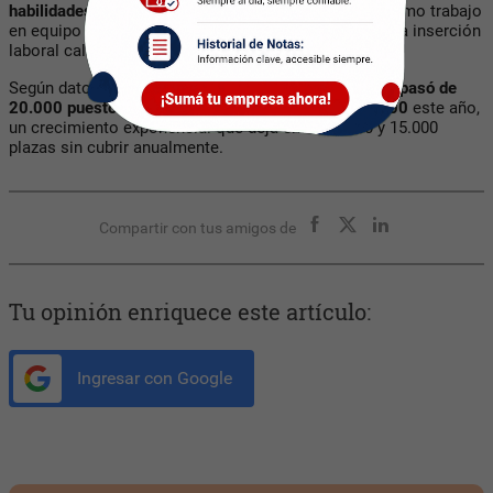
habilidades digitales y también socioemocionales
, como trabajo
en equipo y resolución de problemas, con vistas a una inserción
laboral calificada.
Según datos de la CESSI,
el empleo en la industria IT pasó de
20.000 puestos de trabajo en 2004 a más de 140.000
este año,
un crecimiento exponencial que deja entre 10.000 y 15.000
plazas sin cubrir anualmente.
Compartir con tus amigos de
Tu opinión enriquece este artículo:
Ingresar con Google