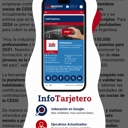
empresas contratantes, sólo pueden registrarse
miembros
socios de CESSI y la Red Federal de Polos y Clusters
.
Actualmente hay más de 1.000 candidatos registrados y se
estima que en los
próximos meses sean 10.000 inscriptos
. Para
2024
se prevé que el número ascienda
a 100.000 postulantes
para cubrir la alta demanda de la industria IT en la Argentina.
“Hoy, la industria del software emplea a más de
150.000
profesionales
y la meta es
sumar 400.000 nuevos puestos para
2031
. Nuestro compromiso, a través de SaaF, es promover la
formación, el conocimiento compartido y la inclusión de
más
jóvenes en la Economía del Conocimiento
, motor de crecimiento
del país”, señaló
Blas Briceño
, vicepresidente de CESSI.
La herramienta digital, desarrollada por
Fonselp en conjunto con
la plataforma de skill-management Alkemy
, permite
validar las
habilidades
técnicas y blandas de los candidatos y obtener las
certificaciones necesarias para acceder a las oportunidades de
contratación que ofrecen las más de
1.800 empresas socias de
la CESSI
.
De manera complementaria,
el portal brindará talleres y cursos
ofrecidos por las empresas socias de CESSI, con
formato
remoto o presencial
y de corta duración así como bootcamps
intensivos de tecnología para que los asistentes
desarrollen