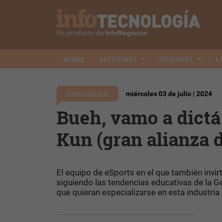
Un producto de
InfoNegocios
HOME
SECCIONES
CIUDADES
L
Innovación
miércoles 03 de julio | 2024
Bueh, vamo a dictá 
Kun (gran alianza 
El equipo de eSports en el que también invir
siguiendo las tendencias educativas de la G
que quieran especializarse en esta industr