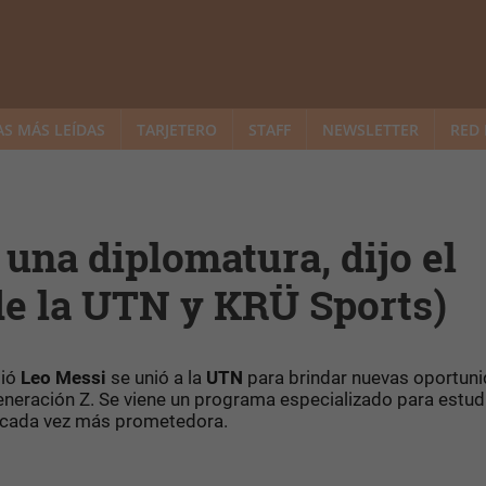
AS MÁS LEÍDAS
TARJETERO
STAFF
NEWSLETTER
RED 
una diplomatura, dijo el
de la UTN y KRÜ Sports)
tió
Leo Messi
se unió a la
UTN
para brindar nuevas oportun
eneración Z. Se viene un programa especializado para estud
ia cada vez más prometedora.