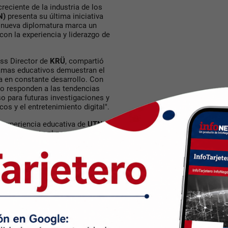
reciente de la industria de los
N)
presenta su última iniciativa
a nueva diplomatura marca un
con la experiencia y liderazgo de
ess Director de
KRÜ
, compartió
amas educativos demuestran el
a en constante desarrollo. Con
lo responden a las tendencias
o para futuras investigaciones y
os y el entretenimiento digital
".
y experiencia educativa de
UTN
KRÜ
. Durante el programa,
omo profesores, compartiendo
l campo profesional.
tes en diversas competencias
equipos, derecho y regulaciones
amentos del patrocinio, así
uipos profesionales, entre otros
KLÜB
(gaming office de KRÜ)