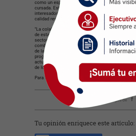
como un espacio para clases especiales y proyec
cursada. Esta colaboración ofrece una oportunida
interesados en adentrarse en el mundo de los es
calidad respaldada por los mejores profesionales
"
La colaboración entre KRÜ y la Universidad Tecn
de esta diplomatura es un paso significativo hacia
sector. Estamos comprometidos en ofrecer una fo
combinando la experiencia académica de UTN con 
de la industria que KRÜ puede proporcionar. Cre
programas no sólo prepararán a los estudiantes p
actuales, sino que también impulsarán la innovaci
de los esports
", concluyó
Bruno Mazzucchelli
.
Para más información
:
https://utn.edu.ar/es/secr
Compartir con tus amigos de
Tu opinión enriquece este artículo: