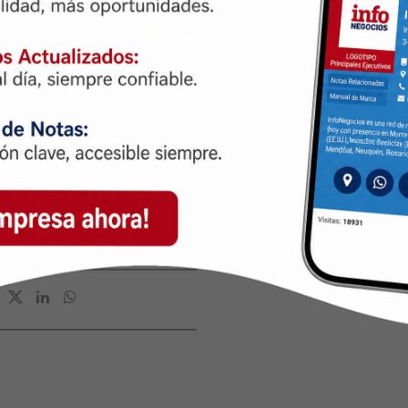
tos innovadores durante la
d única para todos aquellos
ports con una formación de
 del campo.
ológica Nacional en la creación
 la profesionalización del
rmación de calidad,
la práctica y el conocimiento
emos firmemente que estos
ara enfrentar los desafíos
ón y el crecimiento en el ámbito
etaria-sceu/diplomaturaesports