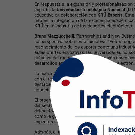
En respuesta a la expansión y profesionalización c
esports, la
Universidad Tecnológica Nacional (UT
educativa en colaboración con
KRÜ Esports
. Est
hito en la integración de la excelencia académica 
KRÜ
en la industria de los deportes electrónicos.
Bruno Mazzucchelli
, Partnerships and New Busin
su perspectiva sobre esta iniciativa: "
Estos progr
reconocimiento de los esports como una industri
estas ofertas educativas, las universidades no só
actuales del mercado, sino que también abren pas
desarrollos en el campo de los deportes electrónic
La nueva diplomatura combina la infraestructura 
con el respaldo y conocimiento de la industria de
destacados profesionales de KRÜ, participarán c
conocimientos clave y experiencias valiosas en e
El programa se enfoca en preparar a los estudian
del sector, incluyendo la gestión profesional de 
del sector, el rol de los patrocinadores y los fund
como la gestión financiera y administrativa de eq
aspectos relevantes.
Además, el acuerdo entre
KRÜ
y
UTN
propone al