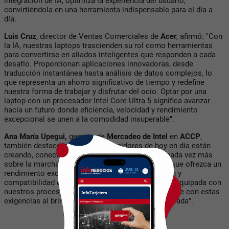
integración de IA, optimiza la experiencia del usuario,
convirtiéndola en una herramienta indispensable para el día a
día.
Luis Cruz
, director de Ventas Comerciales de
Acer
, afirmó: "Con
la IA, nuestras laptops trascienden su rol como herramientas
para convertirse en aliados inteligentes que responden a cada
desafío. Proporcionan aplicaciones innovadoras, desde
traducción instantánea hasta análisis de datos complejos, lo
que representa un ahorro significativo de tiempo y redefine
nuestra forma de trabajar y disfrutar del ocio. Optar por una
laptop con un procesador Intel Core Ultra 5 significa avanzar
hacia un futuro donde eficiencia, velocidad y rendimiento
excepcional se unen a la comodidad insuperable".
Ana María Upegui,
gerente de
Mercadeo de Intel
en
ACCP
,
también destacó que “los consumidores de hoy en día están
creando, conectándose, jugando y aprendiendo cada vez más
sobre la marcha, por lo que necesitan un equipo que ofrezca un
rendimiento excepcional, batería de larga duración y
compatibilidad de aplicaciones. La Acer Swift Go, equipada con
nuestros procesadores Intel® Core™ Ultra 5 cumple con estas
exigencias al brindar una experiencia de AI PC elevada”.