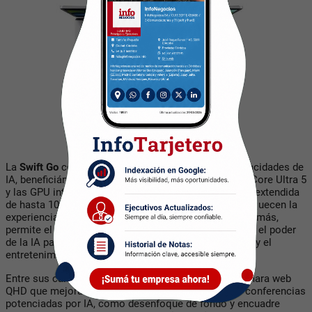
La
Swift Go
combina tecnología de vanguardia y capacidades de
IA, beneficiándose de los nuevos procesadores Intel Core Ultra 5
y las GPU integradas Intel Arc. Ofrece una autonomía extendida
de hasta 10 horas, junto con optimizaciones que enriquecen la
experiencia del usuario y fomentan la creatividad. Además,
permite el uso del Copilot en Windows, aprovechando el poder
de la IA para optimizar las horas dedicadas al trabajo y el
entretenimiento.
Entre sus características, la
Swift Go
incluye una cámara web
QHD que mejora la calidad de video y funciones de conferencias
potenciadas por IA, como desenfoque de fondo y encuadre