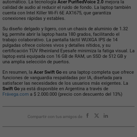
automático. La tecnología
Acer PurifiedVoice 2.0
mejora la
calidad de audio al reducir el ruido de fondo. La laptop también
cuenta con Intel Killer Wi-Fi 6E AX1675, que garantiza
conexiones rápidas y estables.
Su diseño delgado y ligero, con un chasis de aluminio de 1.32
kg, permite abrir la laptop hasta 180 grados, facilitando el
trabajo colaborativo. La pantalla táctil WUXGA IPS de 14
pulgadas ofrece colores vivos y detalles nítidos, y su
certificación TÜV Rheinland Eyesafe minimiza la fatiga visual. La
laptop está equipada con 16 GB de RAM, un SSD de 512 GB y
una amplia selección de puertos.
En resumen, la
Acer Swift Go
es una laptop completa que ofrece
funciones de vanguardia respaldadas por IA, diseñada para
satisfacer las necesidades de los usuarios más exigentes. La
Swift Go
ya está disponible en Argentina a través de
Frávega.com
a $ 2.000.000 (precio con descuento del 13%)
Compartir con tus amigos de