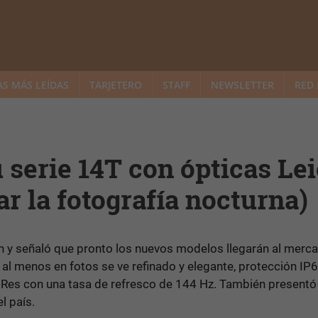
AS MÁS LEÍDAS
TARJETERO
STAFF
NEWSLETTER
RED 
 serie 14T con ópticas Le
r la fotografía nocturna)
ín y señaló que pronto los nuevos modelos llegarán al merc
al menos en fotos se ve refinado y elegante, protección IP6
Res con una tasa de refresco de 144 Hz. También presentó
l país.