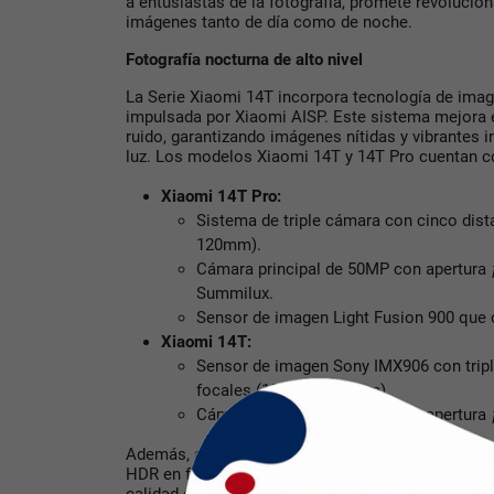
a entusiastas de la fotografía, promete revolucio
imágenes tanto de día como de noche.
Fotografía nocturna de alto nivel
La Serie Xiaomi 14T incorpora tecnología de imag
impulsada por Xiaomi AISP. Este sistema mejora e
ruido, garantizando imágenes nítidas y vibrantes 
luz. Los modelos Xiaomi 14T y 14T Pro cuentan c
Xiaomi 14T Pro:
Sistema de triple cámara con cinco dis
120mm).
Cámara principal de 50MP con apertura ƒ
Summilux.
Sensor de imagen Light Fusion 900 que 
Xiaomi 14T:
Sensor de imagen Sony IMX906 con tripl
focales (15mm a 100mm).
Cámara principal de 50MP con apertura ƒ
Además, ambas versiones ofrecen un modo Pelícu
HDR en formato Rec. 2020 a 10 bits, capturando d