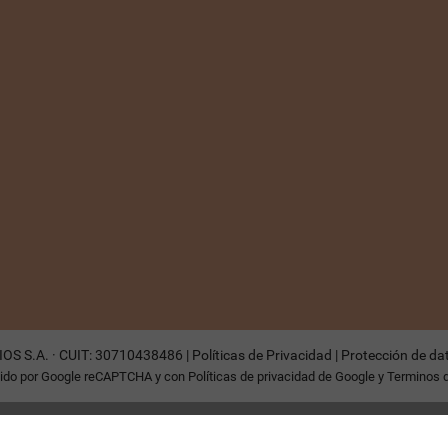
OS S.A. · CUIT: 30710438486 |
Políticas de Privacidad
|
Protección de da
egido por Google reCAPTCHA y con
Políticas de privacidad de Google
y
Terminos d