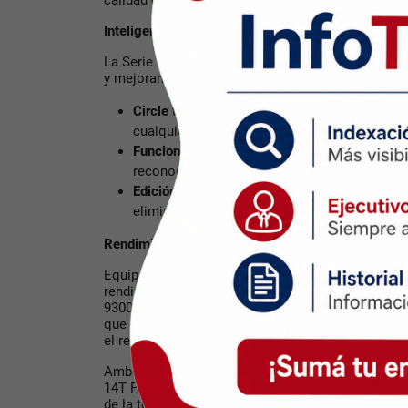
calidad cinematográfica.
Inteligencia Artificial para el Uso Diario
La Serie Xiaomi 14T incluye funcionalidades de IA 
y mejoran la creatividad. Algunas de sus caracterí
Circle to Search con Google:
Permite a los u
cualquier objeto que vean en sus teléfonos.
Funciones de Notas y Grabación con IA:
Trans
reconocimiento de hablantes para mejorar la 
Edición de Imágenes con IA:
Herramientas par
eliminar objetos no deseados.
Rendimiento y eficiencia
Equipados con procesadores MediaTek de última g
rendimiento excepcional. El Xiaomi 14T Pro cuen
9300+, que proporciona un aumento del 37% en el
que el Xiaomi 14T utiliza el MediaTek Dimensity 
el rendimiento del CPU.
Ambos dispositivos tienen una batería de 5,000mA
14T Pro siendo el primero de la serie en incluir 
de la tecnología HyperCharge de 120W que permit