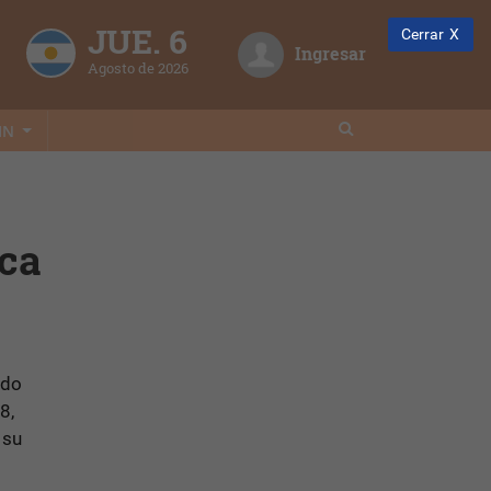
JUE. 6
Cerrar
Ingresar
Agosto de 2026
IN
ica
ado
8,
 su