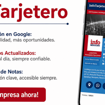
que facilitan tareas cotidianas
sticas son:
suarios buscar instantáneamente
cripción de voz a texto y
eficiencia en reuniones.
a mejorar la narración visual y
eneración, la serie ofrece un
ta con el MediaTek Dimensity
 rendimiento del CPU, mientras
8300-Ultra, mejorando en un 20%
h y ofrecen carga rápida, con el
carga inalámbrica de 50W, además
e una carga completa en solo