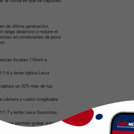
nar la forma en que se capturan
en de última generación,
l rango dinámico y reduce el
incluso en condiciones de poca
on:
tancias focales (15mm a
/1.6 y lente óptica Leica
captura un 32% más de luz.
e cámara y cuatro longitudes
/1.7 y lente Leica Summilux.
la que permite grabar videos
etalles en luces y sombras con