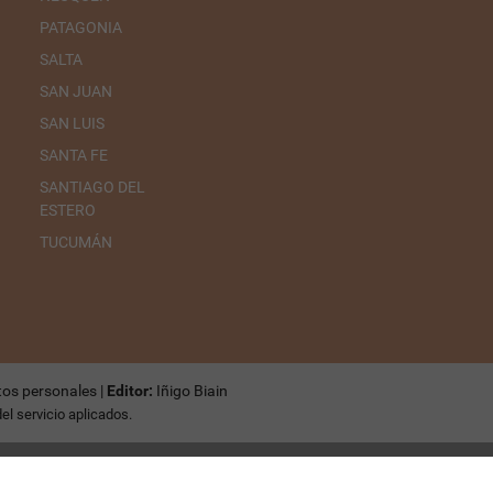
PATAGONIA
SALTA
SAN JUAN
SAN LUIS
SANTA FE
SANTIAGO DEL
ESTERO
TUCUMÁN
tos personales
|
Editor:
Iñigo Biain
el servicio
aplicados.