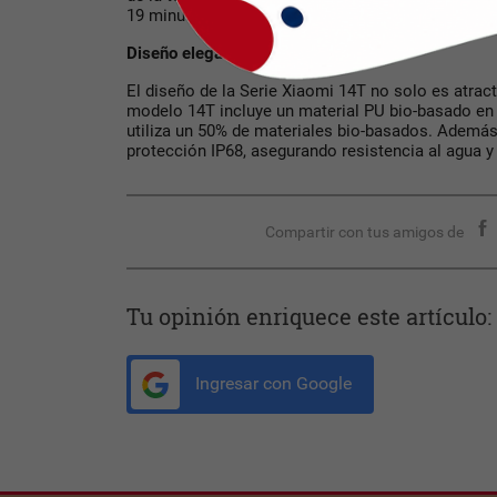
19 minutos.
Diseño elegante y sostenible
El diseño de la Serie Xiaomi 14T no solo es atract
modelo 14T incluye un material PU bio-basado en
utiliza un 50% de materiales bio-basados. Adem
protección IP68, asegurando resistencia al agua y 
Compartir con tus amigos de
Tu opinión enriquece este artículo:
Ingresar con Google