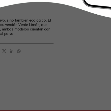
ivo, sino también ecológico. El
 su versión Verde Limón, que
ás, ambos modelos cuentan con
al polvo.