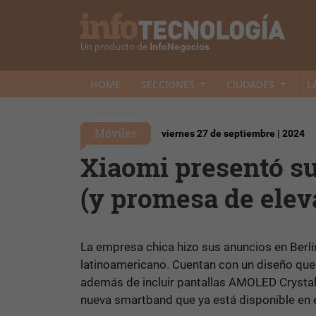
Un producto de
InfoNegocios
HOME
SECCIONES
CIUDADES
L
Móviles
viernes 27 de septiembre | 2024
Xiaomi presentó su
(y promesa de eleva
La empresa chica hizo sus anuncios en Berl
latinoamericano. Cuentan con un diseño que 
además de incluir pantallas AMOLED Crystal
nueva smartband que ya está disponible en e