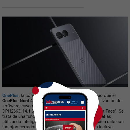
OnePlus
,
la compañía global de tecnología, anunció que el
OnePlus Nord 4
recibió en Europa una nueva actualización de
software, cuyo número de versión es
CPH2663_14.1.0.603(EX01), que desbloquea “IA Best Face”. Se
trata de una función que permite mejorar las fotografías
utilizando Inteligencia Artificial, corrigiendo si alguien sale con
los ojos cerrados en una imagen grupal. También incluye