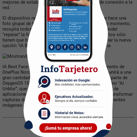
mejoras de estabilidad, parches de seguridad y de conexión a la
red.
El dispositivo registra automáticamente cuando se hace una
foto grupal de tres o más personas y, en ese mismo momento,
recopila todos los datos necesarios para después poder
“reparar” la foto. Para utilizar esta función, los usuarios sólo
tienen que buscar una foto de su galería y seleccionar la nueva
opción “IA Best Face” en la esquina superior derecha.
IA Best Face se anunció originalmente en el lanzamiento de
OnePlus Nord 4 en julio de este año, pero pronto se unirá a una
gran cantidad de otras nuevas funciones de IA como parte de
OxygenOS 15. Esto incluye funciones fotográficas como “AI
Unblur”, que corrige imágenes borrosas sin necesidad de
aplicaciones adicionales; y “Detail Boost”, capaz de transformar
capturas de baja resolución o recortadas en impresionantes
imágenes 4K en segundos.
Compartir con tus amigos de