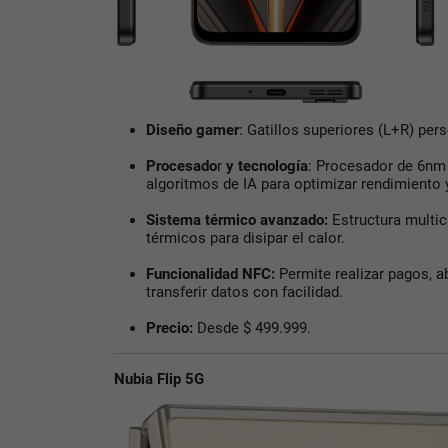
Diseño
gamer
: Gatillos superiores (L+R) per
Procesado
r
y tecnología
: Procesador de 6nm 
algoritmos de IA para optimizar rendimiento y
Sistema térmico avanzado
:
Estructura multi
térmicos para disipar el calor.
Funcionalidad NFC
:
Permite realizar pagos, ab
transferir datos con facilidad.
Precio
:
Desde $ 499.999.
Nubia Flip 5G