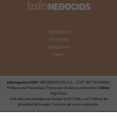
SUGERENCIAS
TARJETERO
NEWSLETTER
STAFF
Infonegocios 2026
| INFONEGOCIOS S.A. · CUIT: 30710438486 |
Políticas de Privacidad
|
Protección de datos personales
|
Editor:
Iñigo Biain
Este sitio esta protegido por Google reCAPTCHA y con
Políticas de
privacidad de Google
y
Terminos del servicio
aplicados.