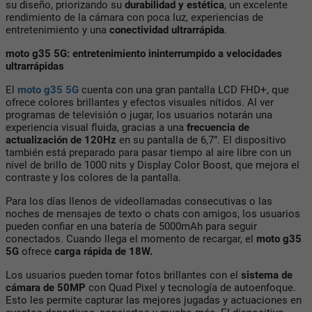
su diseño, priorizando su
durabilidad y estética
, un excelente
rendimiento de la cámara con poca luz, experiencias de
entretenimiento y una
conectividad ultrarrápida
.
moto g35 5G: entretenimiento ininterrumpido a velocidades
ultrarrápidas
El
moto g35 5G
cuenta con una gran pantalla LCD FHD+, que
ofrece colores brillantes y efectos visuales nítidos. Al ver
programas de televisión o jugar, los usuarios notarán una
experiencia visual fluida, gracias a una
frecuencia de
actualización de 120Hz
en su pantalla de 6,7”. El dispositivo
también está preparado para pasar tiempo al aire libre con un
nivel de brillo de 1000 nits y Display Color Boost, que mejora el
contraste y los colores de la pantalla.
Para los días llenos de videollamadas consecutivas o las
noches de mensajes de texto o chats con amigos, los usuarios
pueden confiar en una batería de 5000mAh para seguir
conectados. Cuando llega el momento de recargar, el
moto g35
5G
ofrece
carga rápida de 18W.
Los usuarios pueden tomar fotos brillantes con el
sistema de
cámara de 50MP
con Quad Pixel
y tecnología de autoenfoque.
Esto les permite capturar las mejores jugadas y actuaciones en