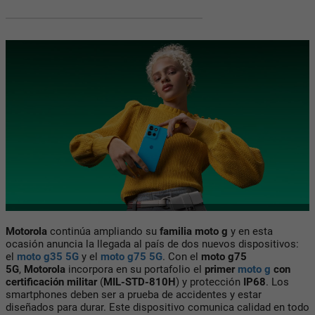
Motorola
continúa ampliando su
familia moto g
y en esta
ocasión anuncia la llegada al país de dos nuevos dispositivos:
el
moto g35 5G
y el
moto g75 5G
. Con el
moto g75
5G
,
Motorola
incorpora en su portafolio el
primer
moto g
con
certificación militar
(
MIL-STD-810H
)
y protección
IP68
. Los
smartphones deben ser a prueba de accidentes y estar
diseñados para durar. Este dispositivo comunica calidad en todo