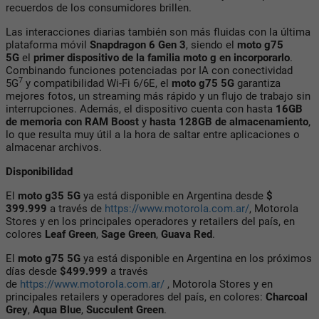
recuerdos de los consumidores brillen.
Las interacciones diarias también son más fluidas con la última
plataforma móvil
Snapdragon 6 Gen 3
, siendo el
moto g75
5G
el
primer dispositivo de la familia moto g en incorporarlo
.
Combinando funciones potenciadas por IA con conectividad
7
5G
y compatibilidad Wi-Fi 6/6E, el
moto g75 5G
garantiza
mejores fotos, un streaming más rápido y un flujo de trabajo sin
interrupciones. Además, el dispositivo cuenta con hasta
16GB
de memoria con RAM Boost
y
hasta 128GB de almacenamiento
,
lo que resulta muy útil a la hora de saltar entre aplicaciones o
almacenar archivos.
Disponibilidad
El
moto g35 5G
ya está disponible en Argentina desde
$
399.999
a través de
https://www.motorola.com.ar/
, Motorola
Stores y en los principales operadores y retailers del país, en
colores
Leaf Green
,
Sage Green
,
Guava Red
.
El
moto g75 5G
ya está disponible en Argentina en los próximos
días desde
$499.999
a través
de
https://www.motorola.com.ar/
, Motorola Stores y en
principales retailers y operadores del país, en colores:
Charcoal
Grey
,
Aqua Blue
,
Succulent Green
.