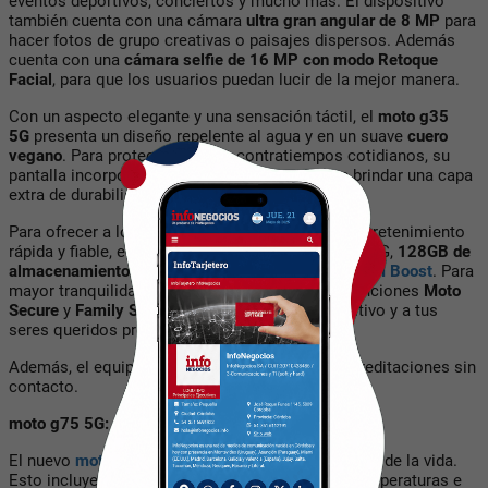
eventos deportivos, conciertos y mucho más. El dispositivo
también cuenta con una cámara
ultra gran angular de 8 MP
para
hacer fotos de grupo creativas o paisajes dispersos. Además
cuenta con una
cámara selfie de 16 MP con modo Retoque
Facial
, para que los usuarios puedan lucir de la mejor manera.
Con un aspecto elegante y una sensación táctil, el
moto g35
5G
presenta un diseño repelente al agua
y en un suave
cuero
vegano
. Para protegerlo de los contratiempos cotidianos, su
pantalla incorpora
Corning Gorilla Glass 3
para brindar una capa
extra de durabilidad.
Para ofrecer a los usuarios una experiencia de entretenimiento
rápida y fiable, el dispositivo admite conectividad 5G,
128GB de
almacenamiento y hasta 8GB de memoria
con
RAM Boost
. Para
mayor tranquilidad, el
moto g35 5G
ofrece las funciones
Moto
Secure
y
Family Space
para mantener tu dispositivo y a tus
seres queridos protegidos.
Además, el equipo soporta
NFC
para pagos y acreditaciones sin
contacto.
moto g75 5G: fabricado para durar
El nuevo
moto g75 5G
puede soportar los altibajos de la vida.
Esto incluye condiciones climáticas extremas, temperaturas e