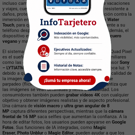
incluso cambios de presión. Apto para todo tipo de vacaciones
y viajes, cuenta con cristal
Corning Gorilla Glass 5
resistente a
daños, protección
IP68
resistente al agua
y protección contra la
inmersión en polvo. Incluso incorpora la tecnología
Water
Touch
, para que los usuarios puedan acceder fácilmente a su
teléfono después de nadar o durante una tormenta. Además, el
dispositivo está disponible en coloridas opciones de
cuero
vegano
y material mate para un
aspecto elevado
.
El sistema de
cámara de 50 MP con OIS
y tecnología Quad Pixel
es el sueño de cualquier fotógrafo. Tanto las fotos familiares
como las de acción se ven nítidas y brillantes, y el sensor
Sony
– LYTIATM 600
mejora aún más las condiciones de poca luz. Y
debido a que ciertas fuentes de luz artificial alteran la calidad de
la imagen con un efecto de parpadeo, hay un sensor de
parpadeo (flicker) que destierra las barras. Esto garantiza que
las imágenes se vean detalladas y fieles a la realidad. Los
consumidores también pueden
grabar videos 4K
con cualquier
objetivo y obtener imágenes realistas y de aspecto profesional.
Una cámara de
visión macro
y
ultra gran angular de 8
MP
captura diferentes perspectivas, mientras que la
cámara
frontal de 16 MP
saca selfies que aumentan la confianza. A la
hora de editar fotos, los usuarios pueden apoyarse en
Google
Fotos
. Sus funciones de IA integradas, como
Magic
Eraser
,
Photo Unblur
o
Magic Editor
, pueden ayudar a que los