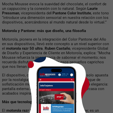
Mocha Mousse evoca la suavidad del chocolate, el confort de
un cappuccino y la conexión con lo natural. Según
Laurie
Pressman
, vicepresidenta de
l Pantone Color Institute
, este tono
“introduce una dimensión sensorial en nuestra relación con los
dispositivos, acercándonos al mundo natural desde lo virtual.”
Motorola y Pantone: más que diseño, una filosofía
Motorola, pionera en la integración del Color Pantone del Año
en sus dispositivos, llevó este concepto a un nivel superior con
el
motorola razr 50 ultra
.
Ruben Castaño
, vicepresidente Global
de Diseño y Experiencia de Cliente en Motorola, explica: “Mocha
Mousse refuerza la importancia de saborear el momento; nos
recuerda disfrutar de lo simple, de esos pequeños caprichos
que nos llenan el alma.”
El dispositivo, con su icónico diseño plegable, no solo apuesta
por la nostalgia tecnológica, sino también por un toque de
sofisticación moderna. Es funcionalidad envuelta en elegancia:
pantalla externa amplia, cámara Flex View y una carcasa con
acabados inspirados en los granos de café.
Más que tecnología: una invitación al equilibrio
El
motorola razr 50
ultra no es solo un smartphone; es un