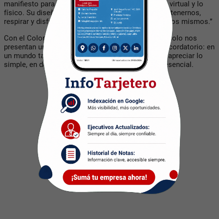
manifiesto para quienes buscan equilibrio entre lo virtual y lo
físico. Su diseño en Mocha Mousse nos invita a detenernos,
respirar y disfrutar de esos “momentos para nosotros mismos.”
Con el Color del Año 2025,
Motorola
y
Pantone
no solo nos
presentan una nueva tendencia estética, sino un recordatorio: en
un mundo tan acelerado, el verdadero lujo está en apreciar lo
simple, en darnos tiempo para reconectar con lo esencial.