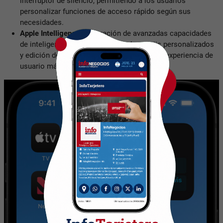
interruptor de silencio, permitiendo a los usuarios
personalizar funciones de acceso rápido según sus
necesidades.
Apple Intelligence
: Integración de avanzadas capacidades
de inteligencia artificial, incluyendo emojis personalizados
y edición de fotos mejorada, brindando una experiencia de
usuario más intuitiva y personalizada.