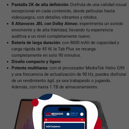
Pantalla 2K de alta definición:
Disfruta de una calidad visual
excepcional en cada contenido, desde películas hasta
videojuegos, con detalles vibrantes y nítidos.
8 Altavoces JBL con Dolby Atmos:
experimenta un sonido
envolvente y de alta fidelidad, llevando tu experiencia
auditiva a un nivel completamente nuevo.
Batería de larga duración:
con 8600 mAh de capacidad y
carga rápida de 45 W, la Tab Plus se recarga
completamente en solo 90 minutos.
Diseño compacto y ligero
Potente multitarea:
con el procesador MediaTek Helio G99
y una frecuencia de actualización de 90 Hz, puedes disfrutar
de un rendimiento ágil, ya sea trabajando o jugando.
Además, con hasta 1 TB de almacenamiento.