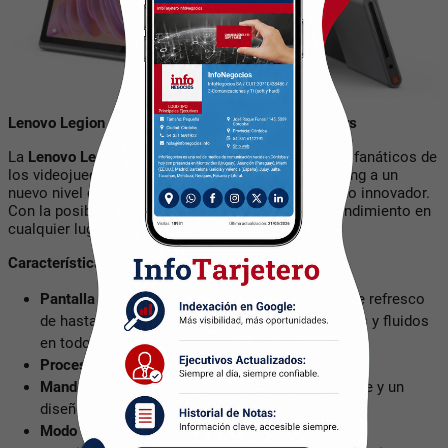
Lenovo Legion Go: el regalo soñado para los gamers
La
Lenovo Legion Go
es la opción perfecta para los fanáticos de
los videojuegos. Esta consola portátil lleva el gaming a un
nuevo nivel con su rendimiento insuperable y diseño innovador.
Con la posibilidad de disfrutar de juegos de alto rendimiento en
cualquier lugar.
Características principales:
Pantalla QHD+ de 8,8 pulgadas:
Con una tasa de refresco
de hasta 144 Hz, disfruta de gráficos ultra suaves y fluidos
en todos tus juegos favoritos.
Procesador AMD ryzen Z1 extreme
Mandos desmontables:
Con textura antideslizante y un
diseño ergonómico.
Modo sobremesa:
La base integrada permite una